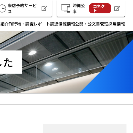
来店予約サービ
沖縄公
コネク
ト
ス
庫
例紹介
刊行物・調査レポート
調達情報
情報公開・公文書管理
採用情報
した