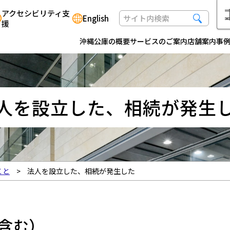
アクセシビリティ支
English
援
沖縄公庫の概要
サービスのご案内
店舗案内
事
人を設立した、相続が発生
こと
法人を設立した、相続が発生した
含む）