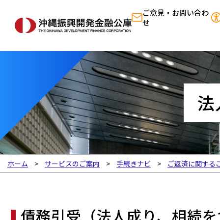
ご意見・お問い合わ
せ
法
ホーム
サービスのご案内
手続きナビ
ご返済に関する
債務引受（法人成り、相続を