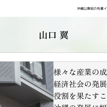
沖縄公庫紹介
先輩イ
山口 翼
様々な産業の成
経済社会の発展
役割を果たすこ