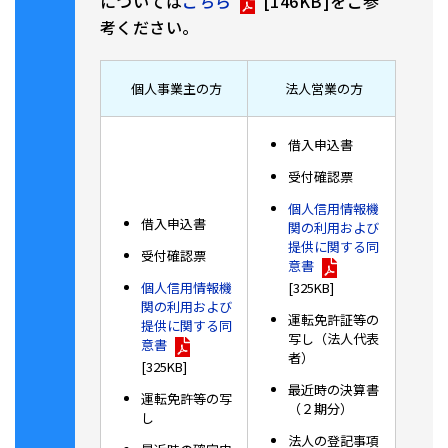
については
こちら
[146KB]
をご参
考ください。
個人事業主の方
法人営業の方
借入申込書
受付確認票
個人信用情報機
借入申込書
関の利用および
提供に関する同
受付確認票
意書
[325KB]
個人信用情報機
関の利用および
運転免許証等の
提供に関する同
写し（法人代表
意書
者）
[325KB]
最近時の決算書
運転免許等の写
（２期分）
し
法人の登記事項