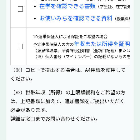
在学を確認できる書類
（学生証、在学証明書
□
お使いみちを確認できる資料
（授業料納付
10.連帯保証人による保証をご希望の場合
年収または所得を証明す
予定連帯保証人の方の
□
（源泉徴収票、所得課税証明書（全項目記載）または確定
（※）個人番号（マイナンバー）の記載がないものをご用
（※）コピーで提出する場合は、A4用紙を使用して
ください。
（※）世帯年収（所得）の上限額緩和をご希望の方
は、上記書類に加えて、追加書類をご提出いただく
必要があります。
詳細は窓口までお問い合わせください。