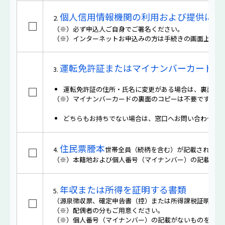
個人信用情報機関の利用および提供に関
2.
□
（※）必ず申込人ご自身でご署名ください。
（※）インターネットお申込みの方は手続きの画面上でご
運転免許証またはマイナンバーカード
3.
□
運転免許証の住所・氏名に変更がある場合は、裏面も
（※）マイナンバーカードの裏面のコピーは不要です。
どちらもお持ちでない場合は、窓口へお問い合わせく
住民票謄本
4.
世帯全員（続柄を含む）が記載されたも
□
（※）本籍地および個人番号（マイナンバー）の記載がな
年収または所得を証明する書類
5.
□
（源泉徴収票、確定申告書（控）または所得課税証明書（
（※）配偶者の分もご用意ください。
（※）個人番号（マイナンバー）の記載がないものをご用