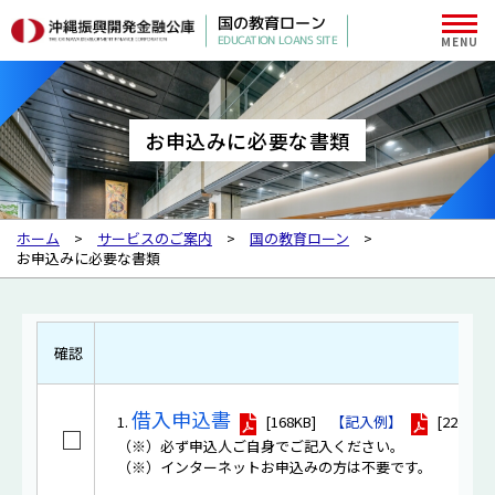
国の教育ローン
EDUCATION LOANS SITE
お申込みに必要な書類
ホーム
サービスのご案内
国の教育ローン
お申込みに必要な書類
確認
借入申込書
1.
[168KB]
【記入例】
[224KB]
□
（※）必ず申込人ご自身でご記入ください。
（※）インターネットお申込みの方は不要です。