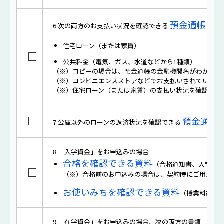
預金通帳（最
6.次の両方のお支払い状況を確認できる
住宅ローン（または家賃）
□
公共料金（電気、ガス、水道などから1種類）
（※）コピーの場合は、預金通帳の金融機関名がわかる部
（※）コンビニエンスストアなどでお支払いされている場
（※）住宅ローン（または家賃）の支払い状況を確認でき
□
預金通帳
7.公庫以外のローンの返済状況を確認できる
8.「入学資金」をお申込みの場合
合格を確認できる資料
（合格通知書、入学許
□
（※）合格前のお申込みの場合は、契約時にご用意く
お使いみちを確認できる資料
（授業料納付
9.「在学資金」をお申込みの場合、次の両方の書類