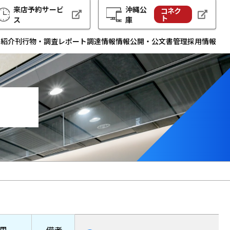
来店予約サービ
沖縄公
コネク
ト
ス
庫
例紹介
刊行物・調査レポート
調達情報
情報公開・公文書管理
採用情報