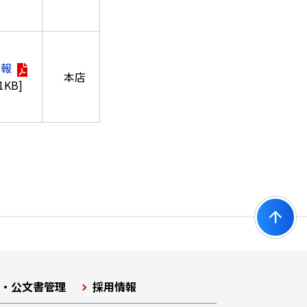
情報
本店
.1KB]
開・公文書管理
採用情報