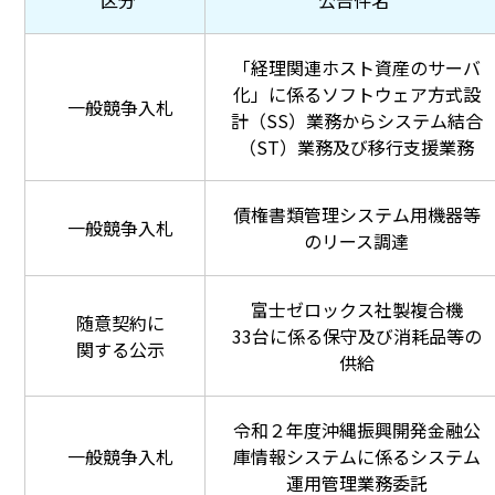
区分
公告件名
「経理関連ホスト資産のサーバ
化」に係るソフトウェア方式設
一般競争入札
計（SS）業務からシステム結合
（ST）業務及び移行支援業務
債権書類管理システム用機器等
一般競争入札
のリース調達
富士ゼロックス社製複合機
随意契約に
33台に係る保守及び消耗品等の
関する公示
供給
令和２年度沖縄振興開発金融公
一般競争入札
庫情報システムに係るシステム
運用管理業務委託