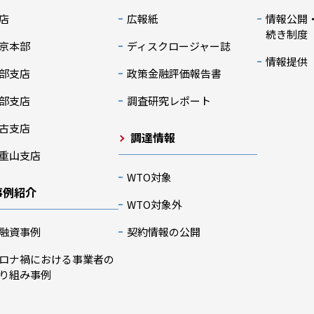
店
広報紙
情報公開
続き制度
京本部
ディスクロージャー誌
情報提供
部支店
政策金融評価報告書
部支店
調査研究レポート
古支店
調達情報
重山支店
WTO対象
事例紹介
WTO対象外
融資事例
契約情報の公開
ロナ禍における事業者の
り組み事例