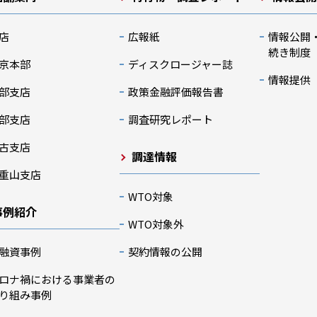
店
広報紙
情報公開
続き制度
京本部
ディスクロージャー誌
情報提供
部支店
政策金融評価報告書
部支店
調査研究レポート
古支店
調達情報
重山支店
WTO対象
事例紹介
WTO対象外
融資事例
契約情報の公開
ロナ禍における事業者の
り組み事例