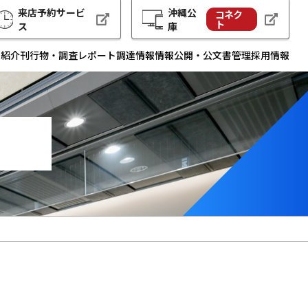
来店予約サービ
沖縄公
コネク
ト
ス
庫
例紹介
刊行物・調査レポート
調達情報
情報公開・公文書管理
採用情報