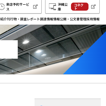
来店予約サービ
沖縄公
コネク
ト
ス
庫
例紹介
刊行物・調査レポート
調達情報
情報公開・公文書管理
採用情報