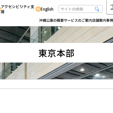
アクセシビリティ支
English
援
沖縄公庫の概要
サービスのご案内
店舗案内
事
東京本部