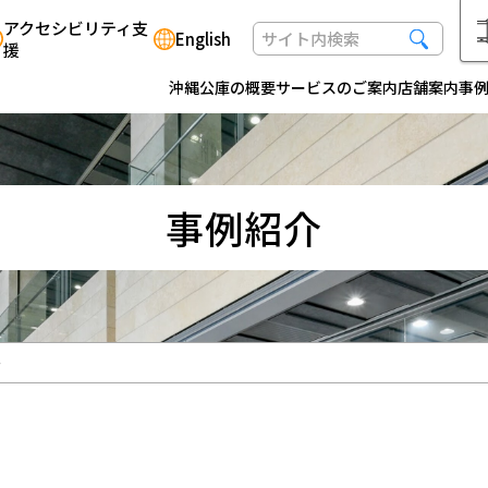
アクセシビリティ支
English
援
沖縄公庫の概要
サービスのご案内
店舗案内
事
事例紹介
ー