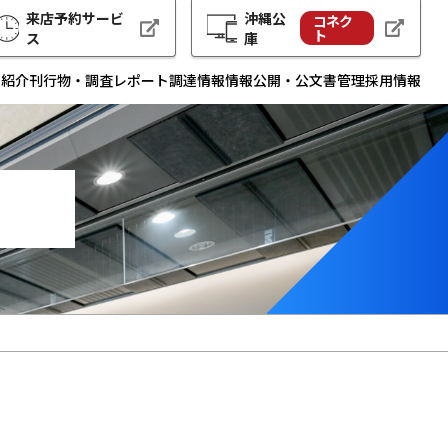
来店予約サービ
沖縄公
コネク
ト
ス
庫
例紹介
刊行物・調査レポート
調達情報
情報公開・公文書管理
採用情報