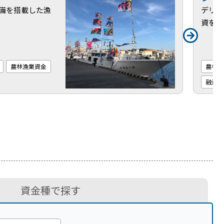
備を搭載した漁
デリカ
資を支
農林漁業資金
農林漁
融資事
資金種で探す