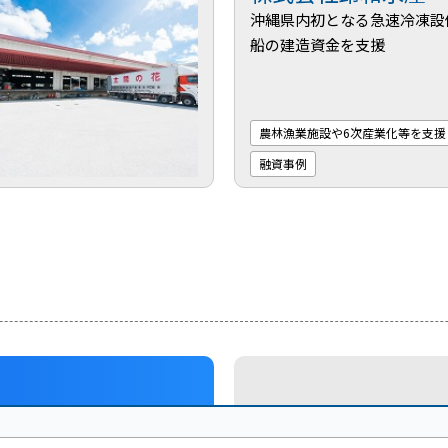
沖縄県内初となる急速冷凍設
船の建造資金を支援
農林漁業施設や6次産業化等を支援
融資事例