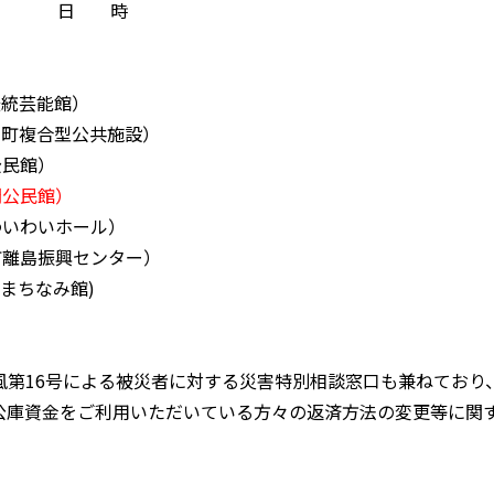
日 時
伝統芸能館）
国町複合型公共施設）
公民館）
間公民館）
わいわいホール）
町離島振興センター）
まちなみ館)
風第16号による被災者に対する災害特別相談窓口も兼ねており
庫資金をご利用いただいている方々の返済方法の変更等に関