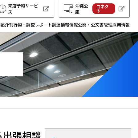
来店予約サービ
沖縄公
コネク
ト
ス
庫
例紹介
刊行物・調査レポート
調達情報
情報公開・公文書管理
採用情報
る出張相談