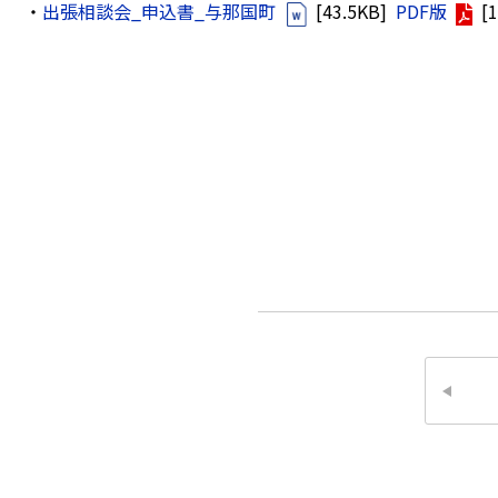
・
出張相談会_申込書_与那国町
[43.5KB]
PDF版
[