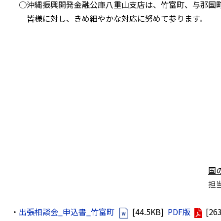
○沖縄振興開発金融公庫八重山支店は、竹富町、与那国町
皆様に対し、きめ細やかな対応に努めて参ります。
＜お問い合
〒907-0014 
沖縄振興開発金融
電話 0980-8
FAX 0980-8
担当： 業務課
国
担当： 総務課長
・
出張相談会_申込書_竹富町
[44.5KB]
PDF版
[26