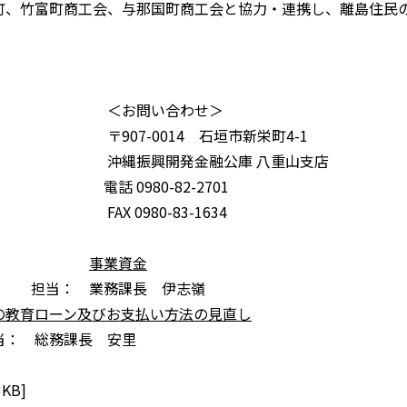
、竹富町商工会、与那国町商工会と協力・連携し、離島住民
わせ＞
石垣市新栄町4-1
公庫 八重山支店
2-2701
3-1634
事業資金
長 伊志嶺
の教育ローン及びお支払い方法の見直し
 安里
3KB]