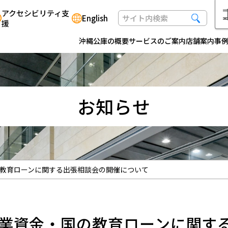
アクセシビリティ支
English
援
沖縄公庫の概要
サービスのご案内
店舗案内
事
お知らせ
教育ローンに関する出張相談会の開催について
業資金・国の教育ローンに関す