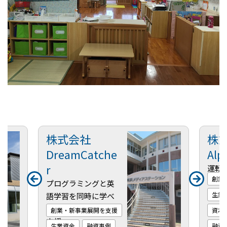
株式会社
株
DreamCatche
Alp
r
運転
創業
「AI
プログラミングと英
資本
生業
語学習を同時に学べ
る教育施設の開業を
創業・新事業展開を支援
資本
支援
生業資金
融資事例
融資