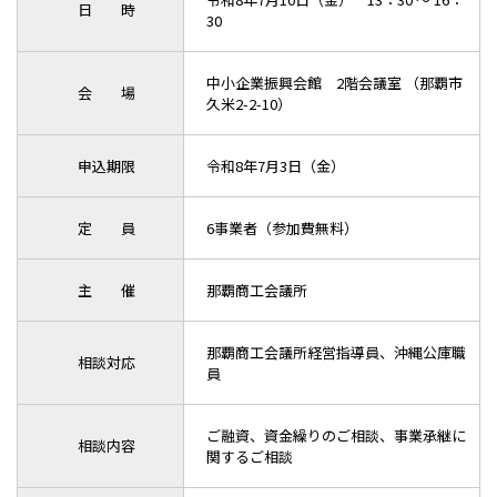
日 時
30
中小企業振興会館 2階会議室 （那覇市
会 場
久米2-2-10）
申込期限
令和8年7月3日（金）
定 員
6事業者（参加費無料）
主 催
那覇商工会議所
那覇商工会議所経営指導員、沖縄公庫職
相談対応
員
ご融資、資金繰りのご相談、事業承継に
相談内容
関するご相談