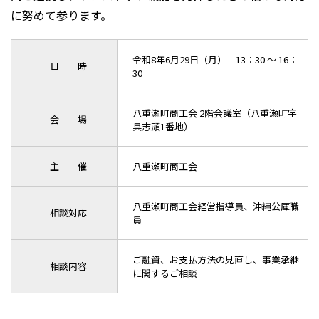
に努めて参ります。
令和8年6月29日（月） 13：30 ～ 16：
日 時
30
八重瀬町商工会 2階会議室（八重瀬町字
会 場
具志頭1番地）
主 催
八重瀬町商工会
八重瀬町商工会経営指導員、沖縄公庫職
相談対応
員
ご融資、お支払方法の見直し、事業承継
相談内容
に関するご相談