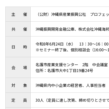
主 催
（公財）沖縄県産業振興公社 プロフェ
共 催
沖縄振興開発金融公庫、株式会社沖縄海
令和8年6月24日（水） 13：30～16：00
日 時
※セミナー終了後、個別相談会（16:00～
名護市産業支援センター 2階 中会議室
会 場
住所：名護市大中1丁目19番24号
対 象
沖縄県内中小企業の経営者、人事担当者
定 員
30人（定員に達し次第、締め切りとさせ