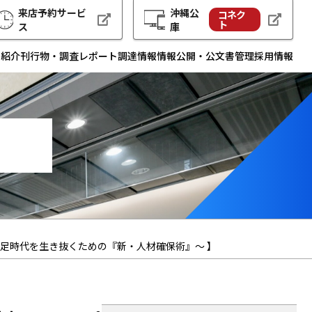
来店予約サービ
沖縄公
コネク
ト
ス
庫
例紹介
刊行物・調査レポート
調達情報
情報公開・公文書管理
採用情報
足時代を生き抜くための『新・人材確保術』～ 】