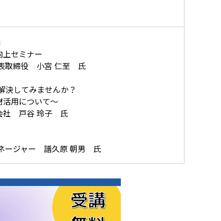
」
上セミナー
締役 小宮 仁至 氏
解決してみませんか？
活用について～
 戸谷 玲子 氏
ジャー 譜久原 朝男 氏