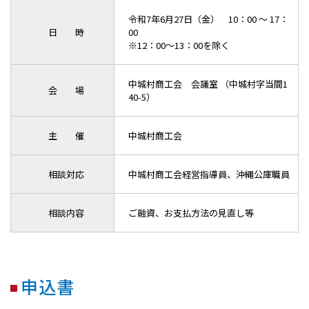
令和7年6月27日（金） 10：00 ～ 17：
日 時
00
※12：00～13：00を除く
中城村商工会 会議室 （中城村字当間1
会 場
40-5）
主 催
中城村商工会
相談対応
中城村商工会経営指導員、沖縄公庫職員
相談内容
ご融資、お支払方法の見直し等
申込書