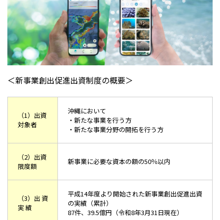
＜新事業創出促進出資制度の概要＞
沖縄において
（1）出資
・新たな事業を行う方
対象者
・新たな事業分野の開拓を行う方
（2）出資
新事業に必要な資本の額の50％以内
限度額
平成14年度より開始された新事業創出促進出資
（3）出 資
の実績（累計）
実 績
87件、39.5億円（令和8年3月31日現在）