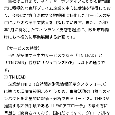
当社はこれまで、ネイチャーポジティブにかかる情報開
示に積極的な東証プライム企業を中心に受注を獲得してお
り、今後は地方自治体や金融機関に特化したサービスの提
供により更なる事業拡大を目指しています。また、令和7
年1月に開設したフィンランド支店を起点に、欧州市場向
けにも本格的に事業展開する計画です。
【サービスの特徴】
当社が提供する主力サービスである「TN LEAD」と
「TN GAIN」並びに「ジュゴンズEYE」は以下の通りで
す。
① TN LEAD
企業がTNFD（自然関連財務情報開示タスクフォース）
に準じた環境情報開示を行うため、事業活動の自然へのイ
ンパクトを定量的に評価・分析できるサービス。TNFDが
推奨する評価手順である「LEAPアプローチ」の考え方に
準拠して開発されており、国内だけでなく、グローバルな