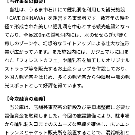
【当社事業の概要】
当社は、うるま市石川にて鍾乳洞を利用した観光施設
「CAVE OKINAWA」を運営する事業者です。数万年の時を
経て形成された美しい鍾乳洞を中心とする観光施設となっ
ており、全長200mの鍾乳洞内には、水のせせらぎが響く
癒しのゾーンや、幻想的なライトアップによる壮大な造形
美が広がっています。また施設内には、ガジュマルに囲ま
れた「フォレストカフェ」や鍾乳石を加工したオリジナル
ストラップ等を販売するお土産ショップを併設しており、
外国人観光客をはじめ、多くの観光客から沖縄県中部の観
光スポットとして好評を得ています。
【今次融資の意義】
当公庫は、店舗兼事務所の新設及び駐車場整備に必要な
設備資金を融資しました。今回の施設整備により、駐車場
から鍾乳洞入口までのスムーズな導線を確保し、広いエン
トランスとチケット販売所を設置することで、混雑緩和と