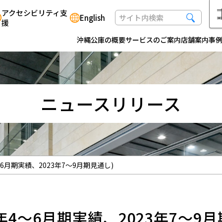
アクセシビリティ支
English
援
沖縄公庫の概要
サービスのご案内
店舗案内
事
ニュースリリース
6月期実績、2023年7～9月期見通し)
年4～6月期実績、2023年7～9月