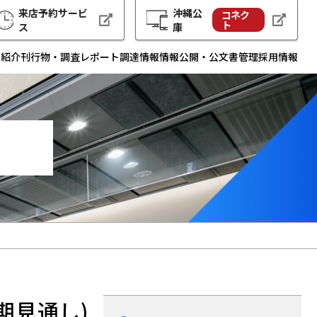
来店予約サービ
沖縄公
コネク
ト
ス
庫
例紹介
刊行物・調査レポート
調達情報
情報公開・公文書管理
採用情報
期見通し)