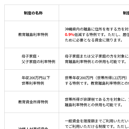
制度の名称
制
沖縄県内の離島に住所を有する方を対
教育離島利率特例
0.9％
低減する特例です。ただし、居
ために必要となる資金に限ります。
母子家庭・
母子家庭または父子家庭の方を対象に
父子家庭の利率特例
育離島利率特例との併用も可能です。
年収200万円以下
世帯年収200万円（世帯所得122万
世帯利率特例
する特例です。教育離島利率特例との
世帯所得が非課税である方を対象に、
教育資金所得特例
離島利率特例との併用も可能です。
一般資金を限度額までご利用いただい
でご利用いただける制度です。ただし
沖縄人材育成資金