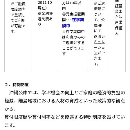
保
28.11.10
方は18年以
※ご返
※ご融資
証基
現在）
内
済額に
限度額内
金ま
※金利優
④元金据置期
つい
で重複し
たは
遇制度あ
在学期
間･･･
て、公
てご利用
連帯
り
庫HP
間中
が可能で
保証
にて
す。
※在学期間中
人
返済シ
は利息のみの
ミュレ
ご返済とする
ーショ
ことができま
ン
がで
す
きま
す。
２．特例制度
沖縄公庫では、学ぶ機会の向上とご家庭の経済的負担の
軽減、離島地域における人材の育成といった政策的な観点
から、
貸付限度額や貸付利率などを優遇する特例制度を設けてい
ます。