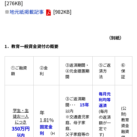
[276KB]
※
地元紙掲載記事
[982KB]
（別紙）
1．教育一般資金貸付の概要
③返済期間・
⑤ご返
⑥
①ご融資
②金
④元金据置期
済方
保
額
利
間
法
証
毎月元
③ご返済期
利均等
15年
間･･･
返済
(公
学生・生
以内
(毎月
年
財)
徒お一人
※交通遺児家
の返済
1.81％
教育
につき
庭、母子家
額が一
資金
固定金
350万円
庭、
定で
融資
利
（H
父子家庭等の
す)
以内