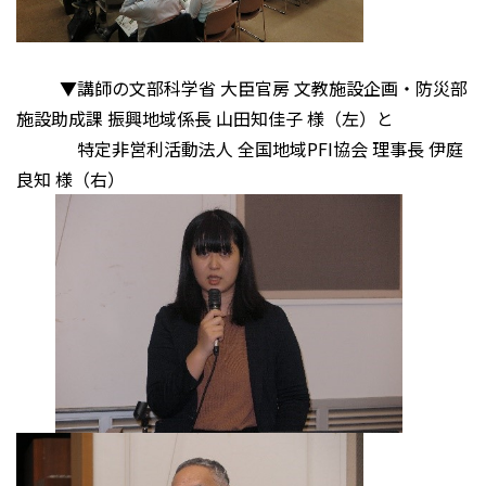
▼講師の文部科学省 大臣官房 文教施設企画・防災部
施設助成課 振興地域係長 山田知佳子 様（左）と
特定非営利活動法人 全国地域PFI協会 理事長 伊庭
良知 様（右）