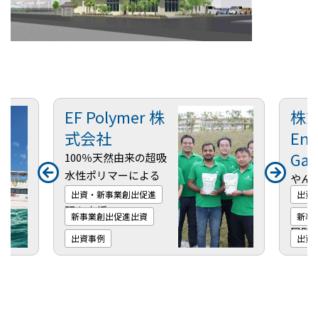
EF Polymer 株
株
式会社
End
Gar
100％天然由来の超吸
水性ポリマーによる
やん
持続可能な農業の実
出資・新事業創出促進
出資
や伝
現を支援
た体
新事業創出促進出資
新事
展開
出資事例
出資